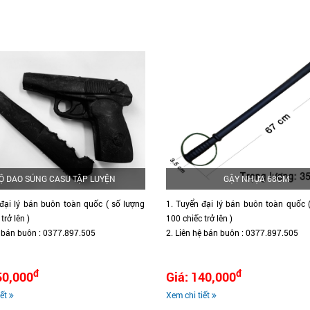
Ộ DAO SÚNG CASU TẬP LUYỆN
GẬY NHỰA 68CM
đại lý bán buôn toàn quốc ( số lượng
1. Tuyển đại lý bán buôn toàn quốc 
trở lên )
100 chiếc trở lên )
ệ bán buôn : 0377.897.505
2. Liên hệ bán buôn : 0377.897.505
đ
đ
50,000
Giá: 140,000
iết
Xem chi tiết