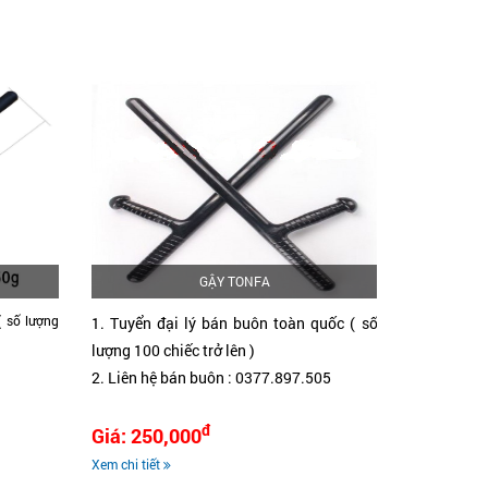
GẬY TONFA
( số lượng
1. Tuyển đại
1. Tuyển đại lý bán buôn toàn quốc ( số
100 chiếc trở 
lượng 100 chiếc trở lên )
2. Liên hệ b
2. Liên hệ bán buôn : 0377.897.505
đ
Giá: 250,000
Giá: 120
Xem chi tiết
Xem chi tiết