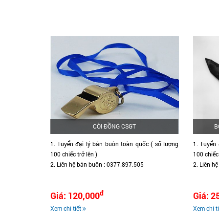
CÒI ĐỒNG CSGT
B
1. Tuyển đại lý bán buôn toàn quốc ( số lượng
1. Tuyển 
n quốc ( số
100 chiếc trở lên )
100 chiếc 
2. Liên hệ bán buôn : 0377.897.505
2. Liên h
7.505
đ
Giá: 120,000
Giá: 2
Xem chi tiết
Xem chi t