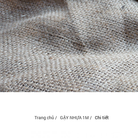
Trang chủ
GẬY NHỰA 1M
Chi tiết